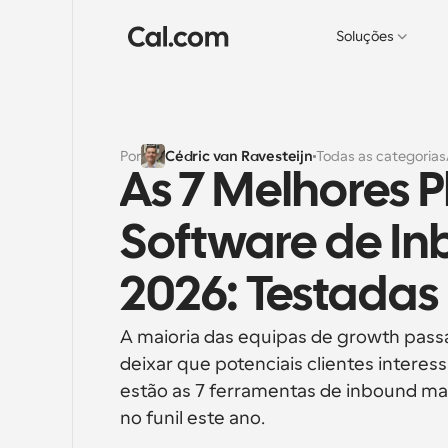
Soluções
Por
Cédric van Ravesteijn
Todas as categorias
As 7 Melhores P
Software de In
2026: Testada
A maioria das equipas de growth passa
deixar que potenciais clientes intere
estão as 7 ferramentas de inbound ma
no funil este ano.