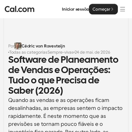
Iniciar sessão
Começar
Soluções
Soluções
Por
Cédric van Ravesteijn
Todas as categorias
Sempre-vivas
24 de mai. de 2026
Por tamanho da equipa
Empresa
Software de Planeamento 
Para Indivíduos
de Vendas e Operações: 
Agendamento pessoal simplificado
Cal.ai
Tudo o que Precisa de 
Para Equipas
Saber (2026)
Agendamento colaborativo para grupos
Desenvolvedor
Quando as vendas e as operações ficam 
Para Organizações
desalinhadas, as empresas sentem o impacto 
Documentação do Desenvolvedor
Recursos
Equipas maiores que agendam para um maior controlo 
Documentação para a plataforma Cal.com
e segurança
rapidamente. É neste momento que as 
Tipo de Letra: Cal Sans UI & Text
previsões se tornam pouco fiáveis e o 
Preços
API
Para Empresas
O nosso próprio tipo de letra variável para o design de 