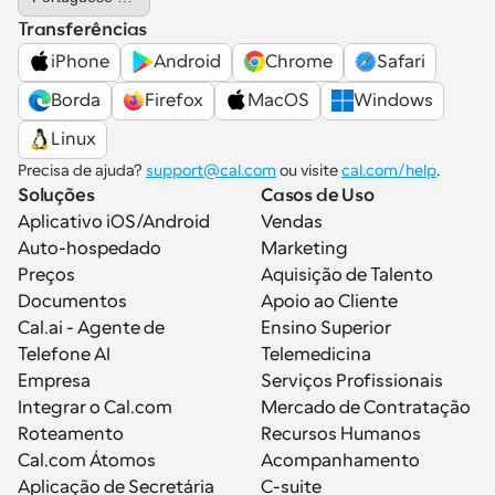
Transferências
iPhone
Android
Chrome
Safari
Borda
Firefox
MacOS
Windows
Linux
Precisa de ajuda? 
support@cal.com
 ou visite 
cal.com/help
.
Soluções
Casos de Uso
Aplicativo iOS/Android
Vendas
Auto-hospedado
Marketing
Preços
Aquisição de Talento
Documentos
Apoio ao Cliente
Cal.ai - Agente de 
Ensino Superior
Telefone AI
Telemedicina
Empresa
Serviços Profissionais
Integrar o Cal.com
Mercado de Contratação
Roteamento
Recursos Humanos
Cal.com Átomos
Acompanhamento
Aplicação de Secretária
C-suite