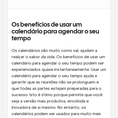
Fluxos de trabalho
Automatizar agendamento e lembretes
Os benefícios de usar um 
Blogue
Mantenha-se atualizado com as últimas notícias e 
calendário para agendar o seu 
Agendamento potenciado com chamadas 
atualizações
impulsionadas por IA
tempo
Reuniões Instantâneas
Os calendários são muito como sal; ajudam a 
Reunião com clientes em minutos
realçar o sabor da vida. Os benefícios de usar um 
calendário para agendar o seu tempo podem ser 
Links de Grupo Dinâmico
experienciados quase instantaneamente. Usar um 
Agende reuniões de forma fluida com várias pessoas
calendário para agendar o seu tempo ajuda a 
garantir que as reuniões não se prolonguem e 
Webhooks
que todas as partes estejam preparadas para o 
Receba notificações quando algo acontecer
sucesso. Isto é ótimo porque permite que você 
seja a versão mais produtiva, envolvida e 
inovadora de si mesmo. No entanto, os 
calendários podem ser usados para muito mais 