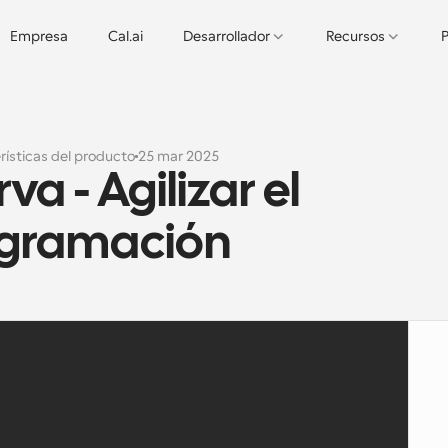
Empresa
Cal.ai
Desarrollador
Recursos
P
rísticas del producto
25 mar 2025
a - Agilizar el 
ogramación