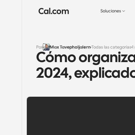
Soluciones
Por
Max Tavepholjalern
Todas las categorías
1
Cómo organizar
2024, explicad