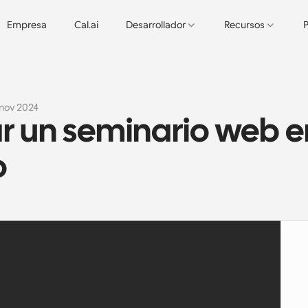
Empresa
Cal.ai
Desarrollador
Recursos
P
 nov 2024
 un seminario web en
o