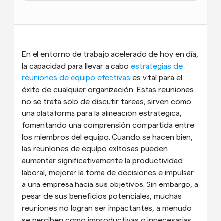
Flujos de trabajo
Automatiza la programación y los recordatorios
Blog
En el entorno de trabajo acelerado de hoy en día, 
Mantente al día con las últimas noticias y 
Programación potenciadda con llamadas 
actualizaciones
la capacidad para llevar a cabo 
estrategias de 
impulsadas por IA
reuniones de equipo efectivas
 es vital para el 
Reuniones Instantáneas
éxito de cualquier organización. Estas reuniones 
Reúnete con clientes en minutos
no se trata solo de discutir tareas; sirven como 
una plataforma para la alineación estratégica, 
Enlaces de Grupo Dinámico
fomentando una comprensión compartida entre 
Reserva reuniones de forma fluida con varias personas
los miembros del equipo. Cuando se hacen bien, 
las reuniones de equipo exitosas pueden 
Webhooks
aumentar significativamente la productividad 
Recibe notificaciones cuando ocurra algo
laboral, mejorar la toma de decisiones e impulsar 
a una empresa hacia sus objetivos. Sin embargo, a 
pesar de sus beneficios potenciales, muchas 
reuniones no logran ser impactantes, a menudo 
se perciben como improductivas o innecesarias. 