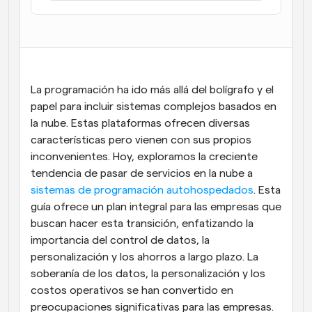
Flujos de trabajo
Automatiza la programación y los recordatorios
Blog
Mantente al día con las últimas noticias y 
Programación potenciadda con llamadas 
La programación ha ido más allá del bolígrafo y el 
actualizaciones
impulsadas por IA
papel para incluir sistemas complejos basados en 
Reuniones Instantáneas
la nube. Estas plataformas ofrecen diversas 
Reúnete con clientes en minutos
características pero vienen con sus propios 
inconvenientes. Hoy, exploramos la creciente 
Enlaces de Grupo Dinámico
tendencia de pasar de servicios en la nube a 
Reserva reuniones de forma fluida con varias personas
sistemas de programación autohospedados
. Esta 
guía ofrece un plan integral para las empresas que 
Webhooks
buscan hacer esta transición, enfatizando la 
Recibe notificaciones cuando ocurra algo
importancia del control de datos, la 
personalización y los ahorros a largo plazo. La 
soberanía de los datos, la personalización y los 
costos operativos se han convertido en 
preocupaciones significativas para las empresas. 