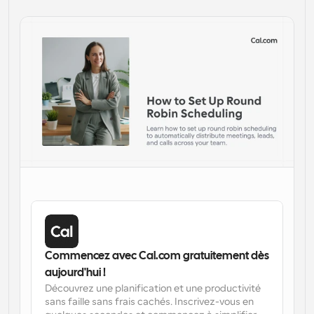
Flux de travail
Automatiser la planification et les rappels
Blog
Restez à jour avec les dernières nouvelles et mises à 
Programmation surpuissante avec des appels 
jour
alimentés par l'IA
Réunions instantanées
Rencontrez des clients en quelques minutes
Liens de groupe dynamique
Réservez facilement des réunions avec plusieurs 
personnes
Webhooks
Soyez informé lorsque quelque chose se passe
Commencez avec Cal.com gratuitement dès 
aujourd'hui !
Découvrez une planification et une productivité 
sans faille sans frais cachés. Inscrivez-vous en 