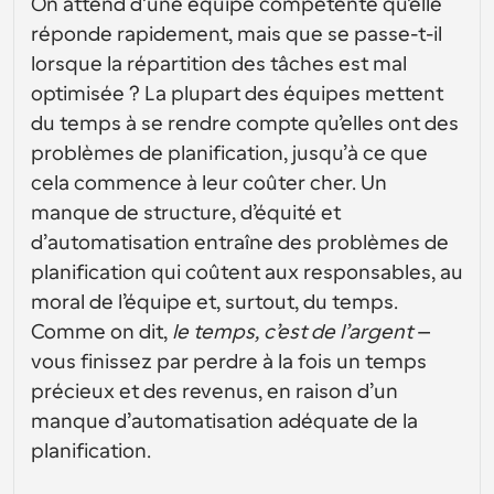
On attend d’une équipe compétente qu’elle 
conception d’interfaces utilisateur
Solutions de planification de niveau entreprise
Créez vos propres intégrations avec notre API publique
réponde rapidement, mais que se passe-t-il 
Par cas 
App Store
Composants de planification
d'utilisation
lorsque la répartition des tâches est mal 
Intégrez-vous à vos applications préférées
Utilisez nos atomes React pour ajouter la planification à 
optimisée ? La plupart des équipes mettent 
votre application.
Recrutement
Soutien
du temps à se rendre compte qu’elles ont des 
Événements Collectifs
Créer un client OAuth
problèmes de planification, jusqu’à ce que 
Planifier des événements avec plusieurs participants
Intégrez Cal.com en utilisant OAuth
cela commence à leur coûter cher. Un 
Ventes
Santé
Documents d'aide
manque de structure, d’équité et 
Besoin d'en savoir plus sur notre système ? Consultez la 
d’automatisation entraîne des problèmes de 
documentation d'aide.
Ressources 
Télésanté
planification qui coûtent aux responsables, au 
humaines
Intégrer
moral de l’équipe et, surtout, du temps. 
Intégrer Cal.com dans votre site web
Comme on dit, 
le temps, c’est de l’argent 
– 
Éducation
Marketing
vous finissez par perdre à la fois un temps 
Hors du bureau
précieux et des revenus, en raison d’un 
Planifiez des congés facilement
manque d’automatisation adéquate de la 
Essayez Cal.ai maintenant !
planification.
Paiements
Accepter les paiements pour les réservations