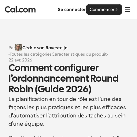
Se connecter
Commencer
Solutions
Solutions
Par
Cédric van Ravesteijn
Toutes les catégories
Caractéristiques du produit
Par taille d'équipe
Entreprise
22 avr. 2026
Comment configurer 
Pour les particuliers
Planification personnelle simplifiée
l’ordonnancement Round 
Cal.ai
Robin (Guide 2026)
Pour les équipes
Planification collaborative pour les groupes
Développeur
La planification en tour de rôle est l’une des 
façons les plus pratiques et les plus efficaces 
Pour les organisations
Documentation des développeurs
Ressources
Planification pour les grandes équipes, avec plus de 
d’automatiser l’attribution des tâches au sein 
Documentation pour la plateforme Cal.com
contrôle et de sécurité
d’une équipe. 
Police : Cal Sans UI et texte
Tarification
Pour les entreprises
Notre propre police de caractères variable pour la 
API