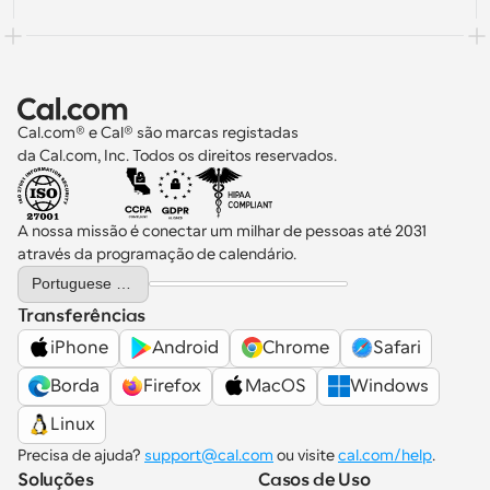
Cal.com® e Cal® são marcas registadas 
da Cal.com, Inc. Todos os direitos reservados.
A nossa missão é conectar um milhar de pessoas até 2031 
através da programação de calendário.
Select Language
Portuguese (Portugal)
Transferências
iPhone
Android
Chrome
Safari
Borda
Firefox
MacOS
Windows
Linux
Precisa de ajuda? 
support@cal.com
 ou visite 
cal.com/help
.
Soluções
Casos de Uso