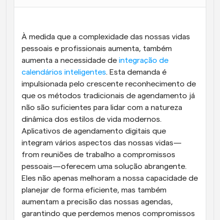
Fluxos de trabalho
Automatizar agendamento e lembretes
À medida que a complexidade das nossas vidas 
Blogue
pessoais e profissionais aumenta, também 
Mantenha-se atualizado com as últimas notícias e 
aumenta a necessidade de 
Agendamento potenciado com chamadas 
integração de 
atualizações
impulsionadas por IA
calendários inteligentes
. Esta demanda é 
impulsionada pelo crescente reconhecimento de 
Reuniões Instantâneas
que os métodos tradicionais de agendamento já 
Reunião com clientes em minutos
não são suficientes para lidar com a natureza 
dinâmica dos estilos de vida modernos. 
Links de Grupo Dinâmico
Aplicativos de agendamento digitais que 
Agende reuniões de forma fluida com várias pessoas
integram vários aspectos das nossas vidas—
from reuniões de trabalho a compromissos 
Webhooks
pessoais—oferecem uma solução abrangente. 
Receba notificações quando algo acontecer
Eles não apenas melhoram a nossa capacidade de 
planejar de forma eficiente, mas também 
aumentam a precisão das nossas agendas, 
garantindo que perdemos menos compromissos 