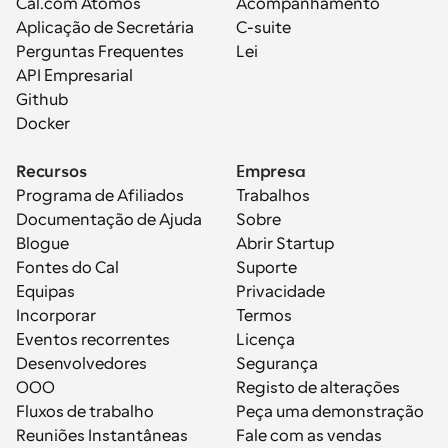
Cal.com Átomos
Acompanhamento
Aplicação de Secretária
C-suite
Perguntas Frequentes
Lei
API Empresarial
Github
Docker
Recursos
Empresa
Programa de Afiliados
Trabalhos
Documentação de Ajuda
Sobre
Blogue
Abrir Startup
Fontes do Cal
Suporte
Equipas
Privacidade
Incorporar
Termos
Eventos recorrentes
Licença
Desenvolvedores
Segurança
OOO
Registo de alterações
Fluxos de trabalho
Peça uma demonstração
Reuniões Instantâneas
Fale com as vendas