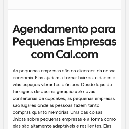
Fluxos de trabalho
Automatizar agendamento e lembretes
Agendamento para 
Blogue
Mantenha-se atualizado com as últimas notícias e 
Agendamento potenciado com chamadas 
atualizações
Pequenas Empresas 
impulsionadas por IA
Reuniões Instantâneas
com Cal.com
Reunião com clientes em minutos
As pequenas empresas são os alicerces da nossa 
Links de Grupo Dinâmico
Agende reuniões de forma fluida com várias pessoas
economia. Elas ajudam a tornar bairros, cidades e 
vilas espaços vibrantes e únicos. Desde lojas de 
ferragens de décima geração até novas 
Webhooks
Receba notificações quando algo acontecer
confeitarias de cupcakes, as pequenas empresas 
são lugares onde as pessoas fazem tanto 
compras quanto memórias. Uma das coisas 
únicas sobre pequenas empresas é a forma como 
elas são altamente adaptáveis e resilientes. Elas 