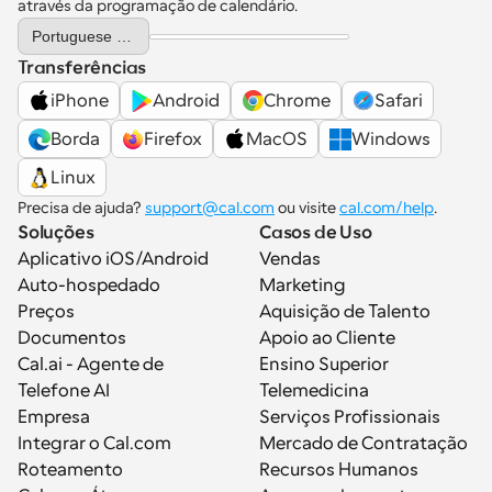
através da programação de calendário.
Select Language
Portuguese (Portugal)
Transferências
iPhone
Android
Chrome
Safari
Borda
Firefox
MacOS
Windows
Linux
Precisa de ajuda? 
support@cal.com
 ou visite 
cal.com/help
.
Soluções
Casos de Uso
Aplicativo iOS/Android
Vendas
Auto-hospedado
Marketing
Preços
Aquisição de Talento
Documentos
Apoio ao Cliente
Cal.ai - Agente de 
Ensino Superior
Telefone AI
Telemedicina
Empresa
Serviços Profissionais
Integrar o Cal.com
Mercado de Contratação
Roteamento
Recursos Humanos