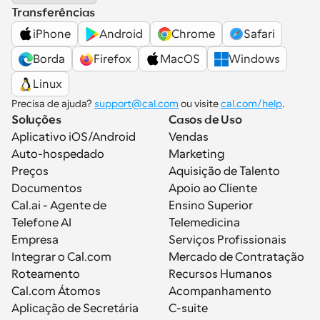
Transferências
iPhone
Android
Chrome
Safari
Borda
Firefox
MacOS
Windows
Linux
Precisa de ajuda? 
support@cal.com
 ou visite 
cal.com/help
.
Soluções
Casos de Uso
Aplicativo iOS/Android
Vendas
Auto-hospedado
Marketing
Preços
Aquisição de Talento
Documentos
Apoio ao Cliente
Cal.ai - Agente de 
Ensino Superior
Telefone AI
Telemedicina
Empresa
Serviços Profissionais
Integrar o Cal.com
Mercado de Contratação
Roteamento
Recursos Humanos
Cal.com Átomos
Acompanhamento
Aplicação de Secretária
C-suite