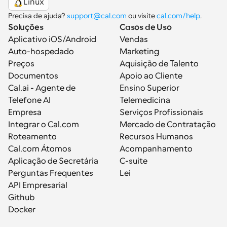
Linux
Precisa de ajuda? 
support@cal.com
 ou visite 
cal.com/help
.
Soluções
Casos de Uso
Aplicativo iOS/Android
Vendas
Auto-hospedado
Marketing
Preços
Aquisição de Talento
Documentos
Apoio ao Cliente
Cal.ai - Agente de 
Ensino Superior
Telefone AI
Telemedicina
Empresa
Serviços Profissionais
Integrar o Cal.com
Mercado de Contratação
Roteamento
Recursos Humanos
Cal.com Átomos
Acompanhamento
Aplicação de Secretária
C-suite
Perguntas Frequentes
Lei
API Empresarial
Github
Docker