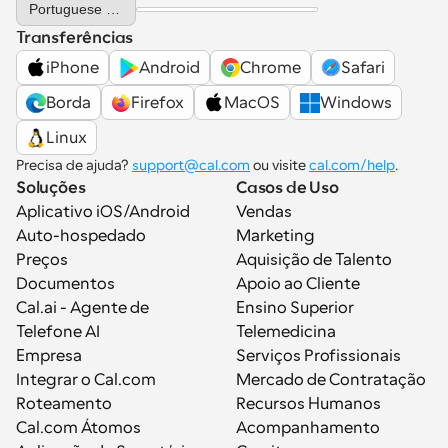
Portuguese (Portugal)
Transferências
iPhone
Android
Chrome
Safari
Borda
Firefox
MacOS
Windows
Linux
Precisa de ajuda? 
support@cal.com
 ou visite 
cal.com/help
.
Soluções
Casos de Uso
Aplicativo iOS/Android
Vendas
Auto-hospedado
Marketing
Preços
Aquisição de Talento
Documentos
Apoio ao Cliente
Cal.ai - Agente de 
Ensino Superior
Telefone AI
Telemedicina
Empresa
Serviços Profissionais
Integrar o Cal.com
Mercado de Contratação
Roteamento
Recursos Humanos
Cal.com Átomos
Acompanhamento