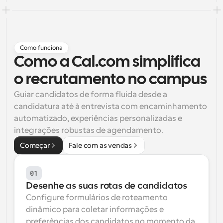
Fluxos de trabalho
Automatizar agendamento e lembretes
Blogue
Como funciona
Mantenha-se atualizado com as últimas notícias e 
Como a Cal.com simplifica 
Agendamento potenciado com chamadas 
atualizações
impulsionadas por IA
o recrutamento no campus
Reuniões Instantâneas
Guiar candidatos de forma fluida desde a 
Reunião com clientes em minutos
candidatura até à entrevista com encaminhamento 
automatizado, experiências personalizadas e 
Links de Grupo Dinâmico
integrações robustas de agendamento.
Agende reuniões de forma fluida com várias pessoas
Começar
Fale com as vendas
Webhooks
Receba notificações quando algo acontecer
01
Desenhe as suas rotas de candidatos
Configure formulários de roteamento 
dinâmico para coletar informações e 
preferências dos candidatos no momento da 