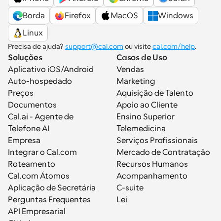
Borda
Firefox
MacOS
Windows
Linux
Precisa de ajuda? 
support@cal.com
 ou visite 
cal.com/help
.
Soluções
Casos de Uso
Aplicativo iOS/Android
Vendas
Auto-hospedado
Marketing
Preços
Aquisição de Talento
Documentos
Apoio ao Cliente
Cal.ai - Agente de 
Ensino Superior
Telefone AI
Telemedicina
Empresa
Serviços Profissionais
Integrar o Cal.com
Mercado de Contratação
Roteamento
Recursos Humanos
Cal.com Átomos
Acompanhamento
Aplicação de Secretária
C-suite
Perguntas Frequentes
Lei
API Empresarial