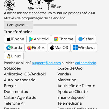
A nossa missão é conectar um milhar de pessoas até 2031 
através da programação de calendário.
Select Language
Portuguese (Portugal)
Transferências
iPhone
Android
Chrome
Safari
Borda
Firefox
MacOS
Windows
Linux
Precisa de ajuda? 
support@cal.com
 ou visite 
cal.com/help
.
Soluções
Casos de Uso
Aplicativo iOS/Android
Vendas
Auto-hospedado
Marketing
Preços
Aquisição de Talento
Documentos
Apoio ao Cliente
Cal.ai - Agente de 
Ensino Superior
Telefone AI
Telemedicina