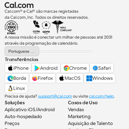
Cal.com® e Cal® são marcas registadas 
da Cal.com, Inc. Todos os direitos reservados.
A nossa missão é conectar um milhar de pessoas até 2031 
através da programação de calendário.
Select Language
Portuguese (Portugal)
Transferências
iPhone
Android
Chrome
Safari
Borda
Firefox
MacOS
Windows
Linux
Precisa de ajuda? 
support@cal.com
 ou visite 
cal.com/help
.
Soluções
Casos de Uso
Aplicativo iOS/Android
Vendas
Auto-hospedado
Marketing
Preços
Aquisição de Talento