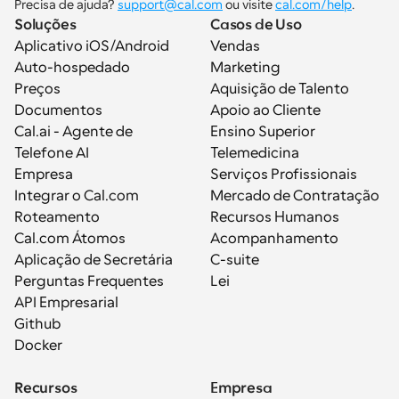
Precisa de ajuda? 
support@cal.com
 ou visite 
cal.com/help
.
Soluções
Casos de Uso
Aplicativo iOS/Android
Vendas
Auto-hospedado
Marketing
Preços
Aquisição de Talento
Documentos
Apoio ao Cliente
Cal.ai - Agente de 
Ensino Superior
Telefone AI
Telemedicina
Empresa
Serviços Profissionais
Integrar o Cal.com
Mercado de Contratação
Roteamento
Recursos Humanos
Cal.com Átomos
Acompanhamento
Aplicação de Secretária
C-suite
Perguntas Frequentes
Lei
API Empresarial
Github
Docker
Recursos
Empresa