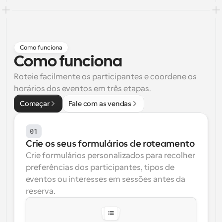
Fluxos de trabalho
Automatizar agendamento e lembretes
Blogue
Como funciona
Mantenha-se atualizado com as últimas notícias e 
Como funciona
Agendamento potenciado com chamadas 
atualizações
impulsionadas por IA
Roteie facilmente os participantes e coordene os 
Reuniões Instantâneas
horários dos eventos em três etapas.
Reunião com clientes em minutos
Começar
Fale com as vendas
Links de Grupo Dinâmico
01
Agende reuniões de forma fluida com várias pessoas
Crie os seus formulários de roteamento
Crie formulários personalizados para recolher 
Webhooks
preferências dos participantes, tipos de 
Receba notificações quando algo acontecer
eventos ou interesses em sessões antes da 
reserva.