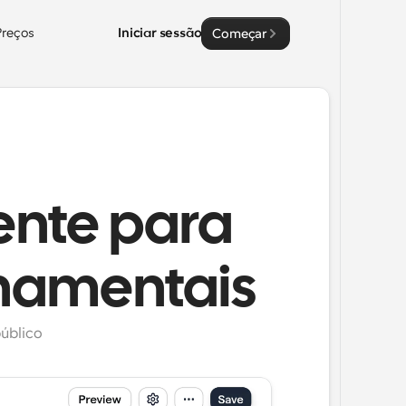
Preços
Iniciar sessão
Começar
ente para
rnamentais
úblico