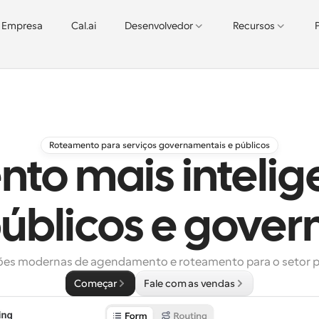
Empresa
Cal.ai
Desenvolvedor
Recursos
Roteamento para serviços governamentais e públicos
to mais intelig
públicos e gove
ões modernas de agendamento e roteamento para o setor p
Começar
Fale com as vendas