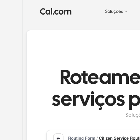
Soluções
Roteamen
serviços 
Soluç