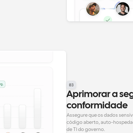
03
Aprimorar a seg
conformidade
Assegure que os dados sensív
código aberto, auto-hospedad
de TI do governo.