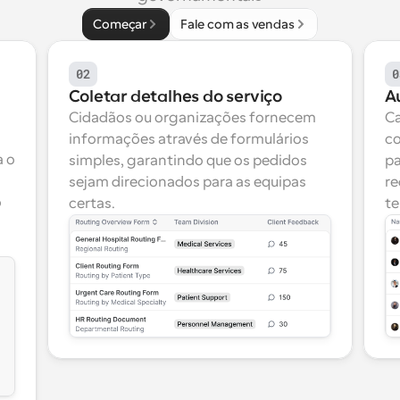
Começar
Fale com as vendas
02
0
Coletar detalhes do serviço
A
Cidadãos ou organizações fornecem 
Ca
informações através de formulários 
co
 o 
simples, garantindo que os pedidos 
pa
sejam direcionados para as equipas 
re
 
certas.
te