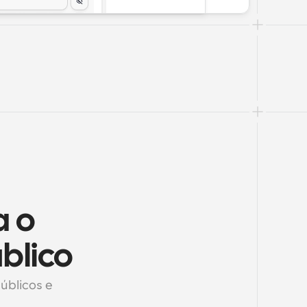
 o 
blico
blicos e 