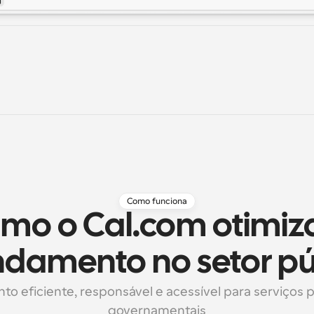
Como funciona
mo o Cal.com otimiza
damento no setor pú
o eficiente, responsável e acessível para serviços pú
governamentais