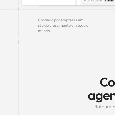
Confiado por empresas em 
rápido crescimento em todo o 
mundo
Co
agen
Roteament