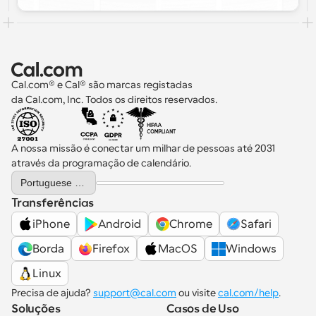
Cal.com® e Cal® são marcas registadas 
da Cal.com, Inc. Todos os direitos reservados.
A nossa missão é conectar um milhar de pessoas até 2031 
através da programação de calendário.
Select Language
Portuguese (Portugal)
Transferências
iPhone
Android
Chrome
Safari
Borda
Firefox
MacOS
Windows
Linux
Precisa de ajuda? 
support@cal.com
 ou visite 
cal.com/help
.
Soluções
Casos de Uso