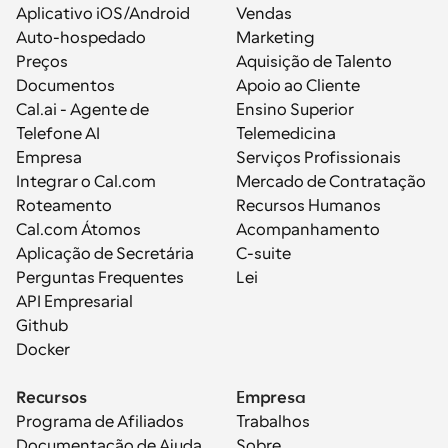
Aplicativo iOS/Android
Vendas
Auto-hospedado
Marketing
Preços
Aquisição de Talento
Documentos
Apoio ao Cliente
Cal.ai - Agente de 
Ensino Superior
Telefone AI
Telemedicina
Empresa
Serviços Profissionais
Integrar o Cal.com
Mercado de Contratação
Roteamento
Recursos Humanos
Cal.com Átomos
Acompanhamento
Aplicação de Secretária
C-suite
Perguntas Frequentes
Lei
API Empresarial
Github
Docker
Recursos
Empresa
Programa de Afiliados
Trabalhos
Documentação de Ajuda
Sobre