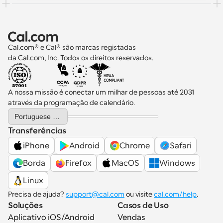
Cal.com® e Cal® são marcas registadas 
da Cal.com, Inc. Todos os direitos reservados.
A nossa missão é conectar um milhar de pessoas até 2031 
através da programação de calendário.
Select Language
Portuguese (Portugal)
Transferências
iPhone
Android
Chrome
Safari
Borda
Firefox
MacOS
Windows
Linux
Precisa de ajuda? 
support@cal.com
 ou visite 
cal.com/help
.
Soluções
Casos de Uso
Aplicativo iOS/Android
Vendas