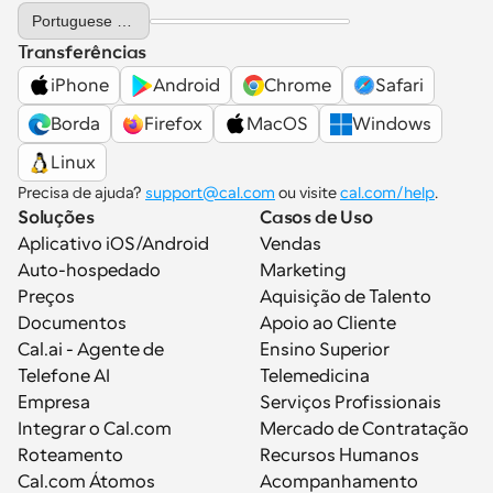
Select Language
Portuguese (Portugal)
Transferências
iPhone
Android
Chrome
Safari
Borda
Firefox
MacOS
Windows
Linux
Precisa de ajuda? 
support@cal.com
 ou visite 
cal.com/help
.
Soluções
Casos de Uso
Aplicativo iOS/Android
Vendas
Auto-hospedado
Marketing
Preços
Aquisição de Talento
Documentos
Apoio ao Cliente
Cal.ai - Agente de 
Ensino Superior
Telefone AI
Telemedicina
Empresa
Serviços Profissionais
Integrar o Cal.com
Mercado de Contratação
Roteamento
Recursos Humanos
Cal.com Átomos
Acompanhamento