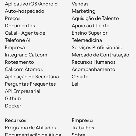
Aplicativo iOS/Android
Vendas
Auto-hospedado
Marketing
Preços
Aquisição de Talento
Documentos
Apoio ao Cliente
Cal.ai - Agente de 
Ensino Superior
Telefone AI
Telemedicina
Empresa
Serviços Profissionais
Integrar o Cal.com
Mercado de Contratação
Roteamento
Recursos Humanos
Cal.com Átomos
Acompanhamento
Aplicação de Secretária
C-suite
Perguntas Frequentes
Lei
API Empresarial
Github
Docker
Recursos
Empresa
Programa de Afiliados
Trabalhos
Documentação de Ajuda
Sobre