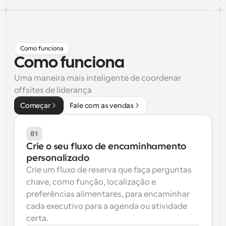
Fluxos de trabalho
Automatizar agendamento e lembretes
Blogue
Como funciona
Mantenha-se atualizado com as últimas notícias e 
Como funciona
Agendamento potenciado com chamadas 
atualizações
impulsionadas por IA
Uma maneira mais inteligente de coordenar 
Reuniões Instantâneas
offsites de liderança
Reunião com clientes em minutos
Começar
Fale com as vendas
Links de Grupo Dinâmico
01
Agende reuniões de forma fluida com várias pessoas
Crie o seu fluxo de encaminhamento 
personalizado
Webhooks
Crie um fluxo de reserva que faça perguntas 
Receba notificações quando algo acontecer
chave, como função, localização e 
preferências alimentares, para encaminhar 
cada executivo para a agenda ou atividade 
certa.