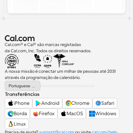
Cal.com® e Cal® são marcas registadas 
da Cal.com, Inc. Todos os direitos reservados.
A nossa missão é conectar um milhar de pessoas até 2031 
através da programação de calendário.
Select Language
Portuguese (Portugal)
Transferências
iPhone
Android
Chrome
Safari
Borda
Firefox
MacOS
Windows
Linux
Precisa de ajuda? 
support@cal.com
 ou visite 
cal.com/help
.