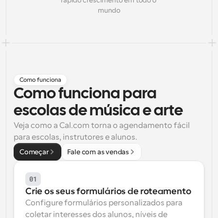
rápido crescimento em todo o 
mundo
Fluxos de trabalho
Automatizar agendamento e lembretes
Blogue
Mantenha-se atualizado com as últimas notícias e 
Agendamento potenciado com chamadas 
atualizações
impulsionadas por IA
Como funciona
Reuniões Instantâneas
Como funciona para 
Reunião com clientes em minutos
escolas de música e arte
Links de Grupo Dinâmico
Veja como a Cal.com torna o agendamento fácil 
Agende reuniões de forma fluida com várias pessoas
para escolas, instrutores e alunos.
Começar
Fale com as vendas
Webhooks
Receba notificações quando algo acontecer
01
Crie os seus formulários de roteamento
Configure formulários personalizados para 
coletar interesses dos alunos, níveis de 