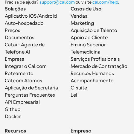
Precisa de ajuda? 
support@cal.com
 ou visite 
cal.com/help
.
Soluções
Casos de Uso
Aplicativo iOS/Android
Vendas
Auto-hospedado
Marketing
Preços
Aquisição de Talento
Documentos
Apoio ao Cliente
Cal.ai - Agente de 
Ensino Superior
Telefone AI
Telemedicina
Empresa
Serviços Profissionais
Integrar o Cal.com
Mercado de Contratação
Roteamento
Recursos Humanos
Cal.com Átomos
Acompanhamento
Aplicação de Secretária
C-suite
Perguntas Frequentes
Lei
API Empresarial
Github
Docker
Recursos
Empresa