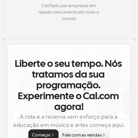
Confiado por empresas em 
rápido crescimento em todo o 
mundo
Liberte o seu tempo. Nós 
tratamos da sua 
programação. 
Experimente o Cal.com 
agora!
A rota e a reserva sem esforço para a 
educação em música e artes começa aqui.
Começar
Fale com as vendas