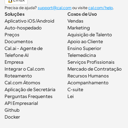
Precisa de ajuda? 
support@cal.com
 ou visite 
cal.com/help
.
Soluções
Casos de Uso
Aplicativo iOS/Android
Vendas
Auto-hospedado
Marketing
Preços
Aquisição de Talento
Documentos
Apoio ao Cliente
Cal.ai - Agente de 
Ensino Superior
Telefone AI
Telemedicina
Empresa
Serviços Profissionais
Integrar o Cal.com
Mercado de Contratação
Roteamento
Recursos Humanos
Cal.com Átomos
Acompanhamento
Aplicação de Secretária
C-suite
Perguntas Frequentes
Lei
API Empresarial
Github
Docker