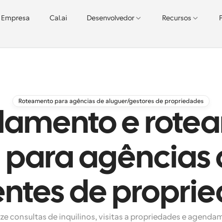
Empresa
Cal.ai
Desenvolvedor
Recursos
Roteamento para agências de aluguer/gestores de propriedades
amento e rote
para agências 
entes de propri
e consultas de inquilinos, visitas a propriedades e agenda