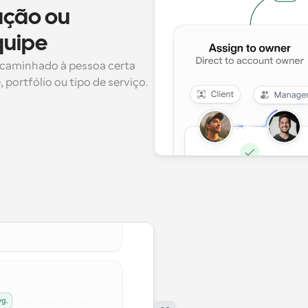
ação ou 
quipe
caminhado à pessoa certa 
portfólio ou tipo de serviço.