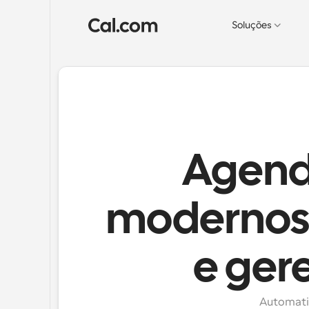
Soluções
Agend
modernos 
e ger
Automatiz