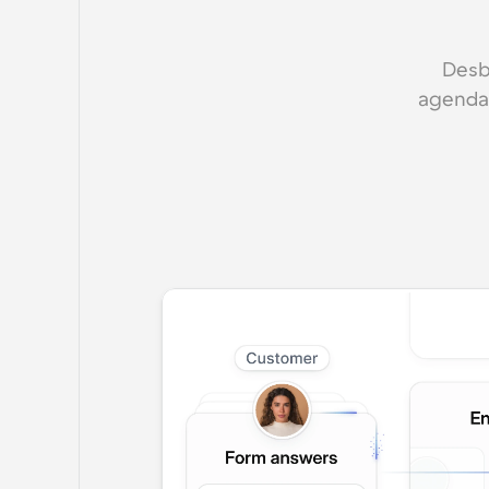
Desb
agendam