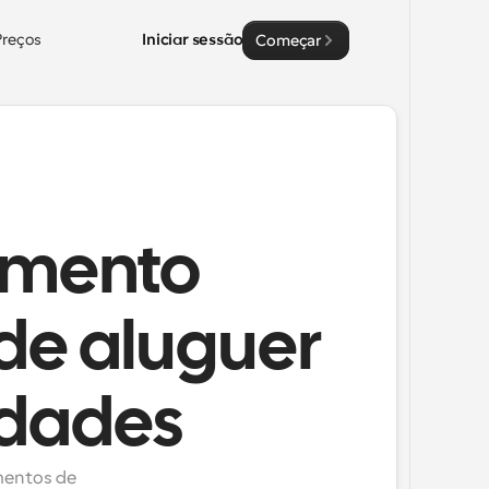
Preços
Iniciar sessão
Começar
amento
de aluguer
edades
mentos de 