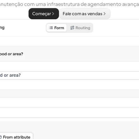
nutenção com uma infraestrutura de agendamento avança
Começar
Fale com as vendas