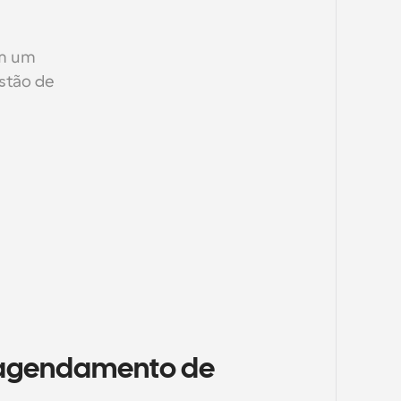
m um 
tão de 
agendamento de 