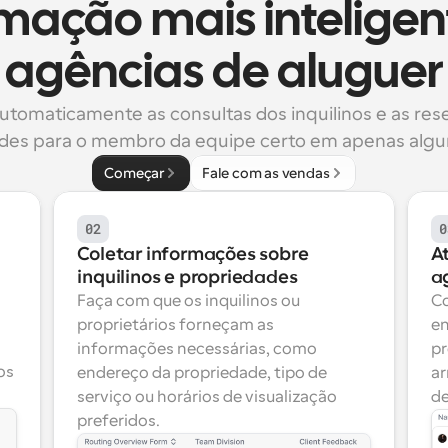
ação mais inteligent
agências de aluguer
utomaticamente as consultas dos inquilinos e as rese
des para o membro da equipe certo em apenas algun
Começar
Fale com as vendas
02
0
Coletar informações sobre 
A
inquilinos e propriedades
a
Faça com que os inquilinos ou 
Co
proprietários forneçam as 
en
informações necessárias, como 
pr
s 
endereço da propriedade, tipo de 
ar
serviço ou horários de visualização 
d
preferidos.