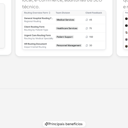
local, e-commerce, auditorias ou SEO 
qu
técnico.
e 
Principais benefícios