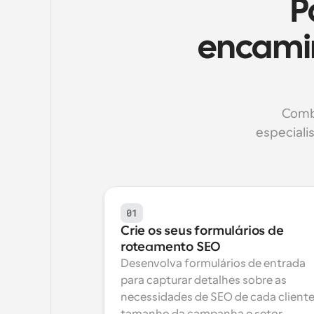
P
encami
Combi
especiali
01
Crie os seus formulários de 
roteamento SEO
Desenvolva formulários de entrada 
para capturar detalhes sobre as 
necessidades de SEO de cada cliente,