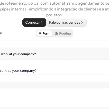
 de roteamento do Cal.com automatizam o agendamento pa
uipes internas, simplificando a integração de clientes e a at
projetos.
Começar
Fale com as vendas