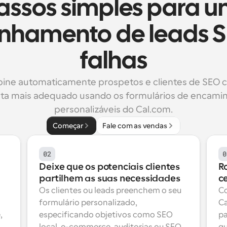
assos simples para u
nhamento de leads S
falhas
ne automaticamente prospetos e clientes de SEO c
sta mais adequado usando os formulários de encami
personalizáveis do Cal.com.
Começar
Fale com as vendas
02
0
Deixe que os potenciais clientes 
R
partilhem as suas necessidades
c
Os clientes ou leads preenchem o seu 
Co
formulário personalizado, 
Ca
 
especificando objetivos como SEO 
pa