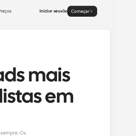
Preços
Iniciar sessão
Começar
ads mais
listas em
 sempre. Os 