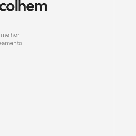
colhem 
 melhor 
eamento 