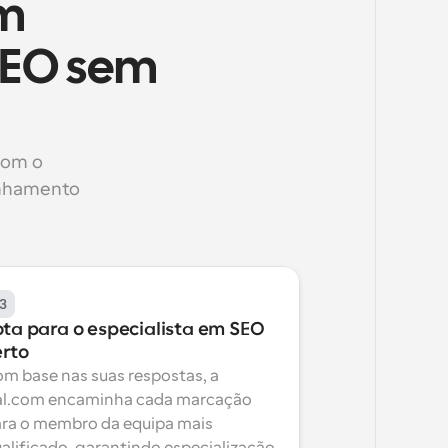
m 
EO sem 
om o 
nhamento 
3
ota para o especialista em SEO 
erto
m base nas suas respostas, a 
l.com encaminha cada marcação 
ra o membro da equipa mais 