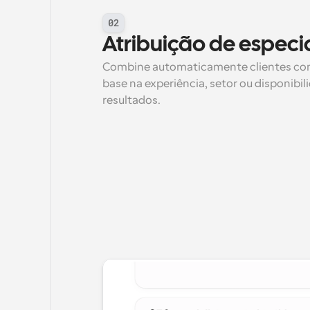
02
Atribuição de especi
Combine automaticamente clientes co
base na experiência, setor ou disponibil
resultados.