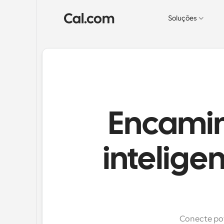
Soluções
Encamin
intelige
Conecte pot