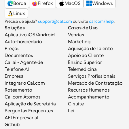
Borda
Firefox
MacOS
Windows
Linux
Precisa de ajuda? 
support@cal.com
 ou visite 
cal.com/help
.
Soluções
Casos de Uso
Aplicativo iOS/Android
Vendas
Auto-hospedado
Marketing
Preços
Aquisição de Talento
Documentos
Apoio ao Cliente
Cal.ai - Agente de 
Ensino Superior
Telefone AI
Telemedicina
Empresa
Serviços Profissionais
Integrar o Cal.com
Mercado de Contratação
Roteamento
Recursos Humanos
Cal.com Átomos
Acompanhamento
Aplicação de Secretária
C-suite
Perguntas Frequentes
Lei
API Empresarial
Github