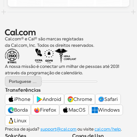
Cal.com® e Cal® são marcas registadas 
da Cal.com, Inc. Todos os direitos reservados.
A nossa missão é conectar um milhar de pessoas até 2031 
através da programação de calendário.
Select Language
Portuguese (Portugal)
Transferências
iPhone
Android
Chrome
Safari
Borda
Firefox
MacOS
Windows
Linux
Precisa de ajuda? 
support@cal.com
 ou visite 
cal.com/help
.
Soluções
Casos de Uso