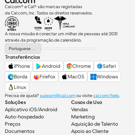
Cal.com® e Cal® são marcas registadas 
da Cal.com, Inc. Todos os direitos reservados.
A nossa missão é conectar um milhar de pessoas até 2031 
através da programação de calendário.
Select Language
Portuguese (Portugal)
Transferências
iPhone
Android
Chrome
Safari
Borda
Firefox
MacOS
Windows
Linux
Precisa de ajuda? 
support@cal.com
 ou visite 
cal.com/help
.
Soluções
Casos de Uso
Aplicativo iOS/Android
Vendas
Auto-hospedado
Marketing
Preços
Aquisição de Talento
Documentos
Apoio ao Cliente