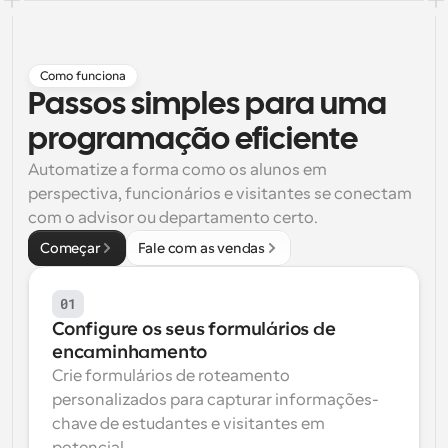
Fluxos de trabalho
Automatizar agendamento e lembretes
Como funciona
Blogue
Passos simples para uma 
Mantenha-se atualizado com as últimas notícias e 
Agendamento potenciado com chamadas 
atualizações
programação eficiente
impulsionadas por IA
Automatize a forma como os alunos em 
Reuniões Instantâneas
perspectiva, funcionários e visitantes se conectam 
Reunião com clientes em minutos
com o advisor ou departamento certo.
Começar
Links de Grupo Dinâmico
Fale com as vendas
Agende reuniões de forma fluida com várias pessoas
01
Webhooks
Configure os seus formulários de 
Receba notificações quando algo acontecer
encaminhamento
Crie formulários de roteamento 
personalizados para capturar informações-
chave de estudantes e visitantes em 