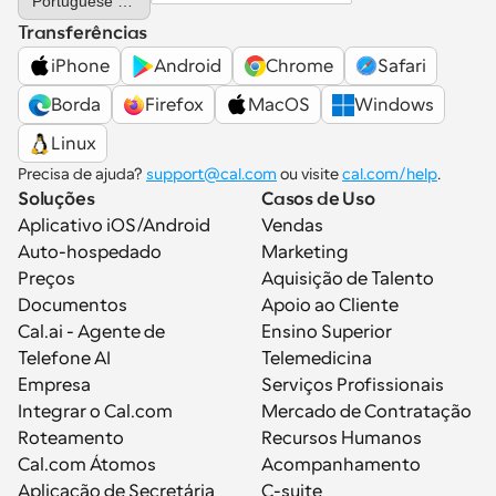
Portuguese (Portugal)
Transferências
iPhone
Android
Chrome
Safari
Borda
Firefox
MacOS
Windows
Linux
Precisa de ajuda? 
support@cal.com
 ou visite 
cal.com/help
.
Soluções
Casos de Uso
Aplicativo iOS/Android
Vendas
Auto-hospedado
Marketing
Preços
Aquisição de Talento
Documentos
Apoio ao Cliente
Cal.ai - Agente de 
Ensino Superior
Telefone AI
Telemedicina
Empresa
Serviços Profissionais
Integrar o Cal.com
Mercado de Contratação
Roteamento
Recursos Humanos
Cal.com Átomos
Acompanhamento
Aplicação de Secretária
C-suite