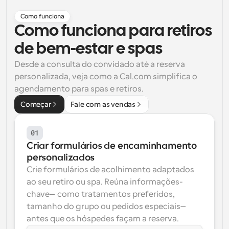
Fluxos de trabalho
Como funciona
Automatizar agendamento e lembretes
Como funciona para retiros 
de bem-estar e spas
Blogue
Mantenha-se atualizado com as últimas notícias e 
Agendamento potenciado com chamadas 
Desde a consulta do convidado até a reserva 
atualizações
impulsionadas por IA
personalizada, veja como a Cal.com simplifica o 
agendamento para spas e retiros.
Reuniões Instantâneas
Reunião com clientes em minutos
Começar
Fale com as vendas
Links de Grupo Dinâmico
01
Agende reuniões de forma fluida com várias pessoas
Criar formulários de encaminhamento 
personalizados
Webhooks
Crie formulários de acolhimento adaptados 
Receba notificações quando algo acontecer
ao seu retiro ou spa. Reúna informações-
chave—como tratamentos preferidos, 
tamanho do grupo ou pedidos especiais—
antes que os hóspedes façam a reserva.