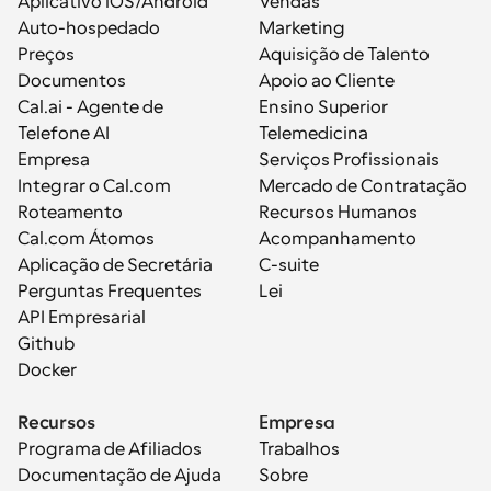
Aplicativo iOS/Android
Vendas
Auto-hospedado
Marketing
Preços
Aquisição de Talento
Documentos
Apoio ao Cliente
Cal.ai - Agente de 
Ensino Superior
Telefone AI
Telemedicina
Empresa
Serviços Profissionais
Integrar o Cal.com
Mercado de Contratação
Roteamento
Recursos Humanos
Cal.com Átomos
Acompanhamento
Aplicação de Secretária
C-suite
Perguntas Frequentes
Lei
API Empresarial
Github
Docker
Recursos
Empresa
Programa de Afiliados
Trabalhos
Documentação de Ajuda
Sobre