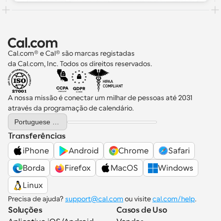
Cal.com® e Cal® são marcas registadas 
da Cal.com, Inc. Todos os direitos reservados.
A nossa missão é conectar um milhar de pessoas até 2031 
através da programação de calendário.
Select Language
Portuguese (Portugal)
Transferências
iPhone
Android
Chrome
Safari
Borda
Firefox
MacOS
Windows
Linux
Precisa de ajuda? 
support@cal.com
 ou visite 
cal.com/help
.
Soluções
Casos de Uso