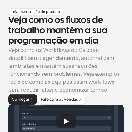
Demonstração de produto
Veja como os fluxos de
trabalho mantêm a sua
programação em dia
Veja como os Workflows do Cal.com 
simplificam o agendamento, automatizam 
lembretes e mantêm suas reuniões 
funcionando sem problemas. Veja exemplos 
reais de como as equipes usam workflows 
para reduzir faltas e economizar tempo.
Começar
Fale com as vendas