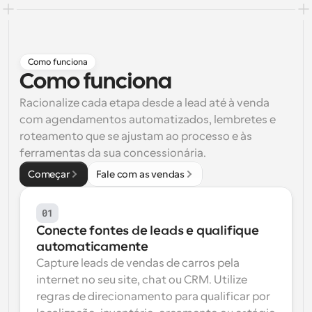
Fluxos de trabalho
Automatizar agendamento e lembretes
Como funciona
Blogue
Como funciona
Mantenha-se atualizado com as últimas notícias e 
Agendamento potenciado com chamadas 
atualizações
impulsionadas por IA
Racionalize cada etapa desde a lead até à venda 
com agendamentos automatizados, lembretes e 
Reuniões Instantâneas
roteamento que se ajustam ao processo e às 
Reunião com clientes em minutos
ferramentas da sua concessionária.
Links de Grupo Dinâmico
Começar
Fale com as vendas
Agende reuniões de forma fluida com várias pessoas
01
Webhooks
Conecte fontes de leads e qualifique 
Receba notificações quando algo acontecer
automaticamente
Capture leads de vendas de carros pela 
internet no seu site, chat ou CRM. Utilize 
regras de direcionamento para qualificar por 