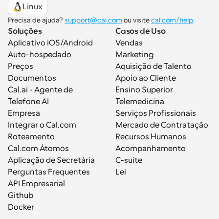
Linux
Precisa de ajuda? 
support@cal.com
 ou visite 
cal.com/help
.
Soluções
Casos de Uso
Aplicativo iOS/Android
Vendas
Auto-hospedado
Marketing
Preços
Aquisição de Talento
Documentos
Apoio ao Cliente
Cal.ai - Agente de 
Ensino Superior
Telefone AI
Telemedicina
Empresa
Serviços Profissionais
Integrar o Cal.com
Mercado de Contratação
Roteamento
Recursos Humanos
Cal.com Átomos
Acompanhamento
Aplicação de Secretária
C-suite
Perguntas Frequentes
Lei
API Empresarial
Github
Docker