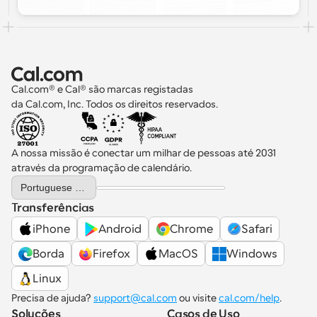
Cal.com® e Cal® são marcas registadas 
da Cal.com, Inc. Todos os direitos reservados.
A nossa missão é conectar um milhar de pessoas até 2031 
através da programação de calendário.
Select Language
Portuguese (Portugal)
Transferências
iPhone
Android
Chrome
Safari
Borda
Firefox
MacOS
Windows
Linux
Precisa de ajuda? 
support@cal.com
 ou visite 
cal.com/help
.
Soluções
Casos de Uso