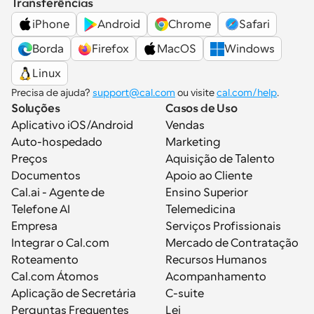
Transferências
iPhone
Android
Chrome
Safari
Borda
Firefox
MacOS
Windows
Linux
Precisa de ajuda? 
support@cal.com
 ou visite 
cal.com/help
.
Soluções
Casos de Uso
Aplicativo iOS/Android
Vendas
Auto-hospedado
Marketing
Preços
Aquisição de Talento
Documentos
Apoio ao Cliente
Cal.ai - Agente de 
Ensino Superior
Telefone AI
Telemedicina
Empresa
Serviços Profissionais
Integrar o Cal.com
Mercado de Contratação
Roteamento
Recursos Humanos
Cal.com Átomos
Acompanhamento
Aplicação de Secretária
C-suite
Perguntas Frequentes
Lei