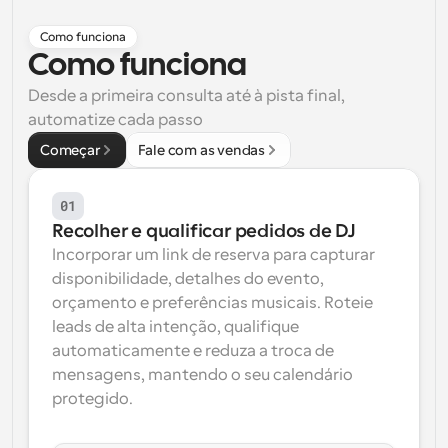
Fluxos de trabalho
Como funciona
Automatizar agendamento e lembretes
Como funciona
Blogue
Desde a primeira consulta até à pista final, 
Mantenha-se atualizado com as últimas notícias e 
automatize cada passo
Agendamento potenciado com chamadas 
atualizações
impulsionadas por IA
Começar
Fale com as vendas
Reuniões Instantâneas
Reunião com clientes em minutos
01
Recolher e qualificar pedidos de DJ
Links de Grupo Dinâmico
Incorporar um link de reserva para capturar 
Agende reuniões de forma fluida com várias pessoas
disponibilidade, detalhes do evento, 
orçamento e preferências musicais. Roteie 
Webhooks
leads de alta intenção, qualifique 
Receba notificações quando algo acontecer
automaticamente e reduza a troca de 
mensagens, mantendo o seu calendário 
protegido.