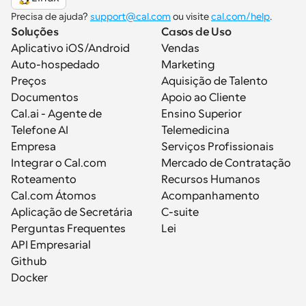
Precisa de ajuda? 
support@cal.com
 ou visite 
cal.com/help
.
Soluções
Casos de Uso
Aplicativo iOS/Android
Vendas
Auto-hospedado
Marketing
Preços
Aquisição de Talento
Documentos
Apoio ao Cliente
Cal.ai - Agente de 
Ensino Superior
Telefone AI
Telemedicina
Empresa
Serviços Profissionais
Integrar o Cal.com
Mercado de Contratação
Roteamento
Recursos Humanos
Cal.com Átomos
Acompanhamento
Aplicação de Secretária
C-suite
Perguntas Frequentes
Lei
API Empresarial
Github
Docker