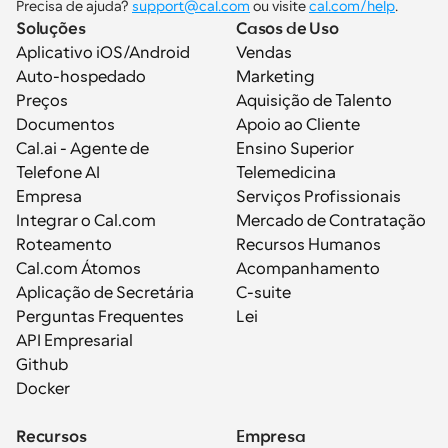
Precisa de ajuda? 
support@cal.com
 ou visite 
cal.com/help
.
Soluções
Casos de Uso
Aplicativo iOS/Android
Vendas
Auto-hospedado
Marketing
Preços
Aquisição de Talento
Documentos
Apoio ao Cliente
Cal.ai - Agente de 
Ensino Superior
Telefone AI
Telemedicina
Empresa
Serviços Profissionais
Integrar o Cal.com
Mercado de Contratação
Roteamento
Recursos Humanos
Cal.com Átomos
Acompanhamento
Aplicação de Secretária
C-suite
Perguntas Frequentes
Lei
API Empresarial
Github
Docker
Recursos
Empresa