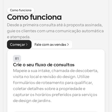
Fluxos de trabalho
Como funciona
Automatizar agendamento e lembretes
Como funciona
Blogue
Desde a primeira consulta até à proposta assinada, 
Mantenha-se atualizado com as últimas notícias e 
guie os clientes com uma comunicação automática 
Agendamento potenciado com chamadas 
atualizações
impulsionadas por IA
e atempada.
Reuniões Instantâneas
Começar
Fale com as vendas
Reunião com clientes em minutos
01
Links de Grupo Dinâmico
Crie o seu fluxo de consultas
Agende reuniões de forma fluida com várias pessoas
Mapeie a sua intake, chamada de descoberta, 
visita no local e revisão do design. Utilize 
Webhooks
formulários de roteamento para qualificar, 
Receba notificações quando algo acontecer
coletar detalhes sobre a propriedade e 
capturar os horários preferidos para serviços 
de design de jardins.