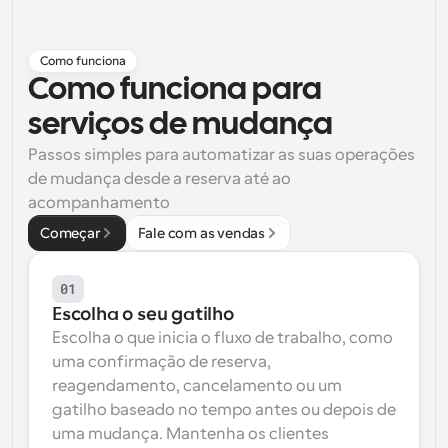
Fluxos de trabalho
Automatizar agendamento e lembretes
Como funciona
Como funciona para 
Blogue
Mantenha-se atualizado com as últimas notícias e 
serviços de mudança
Agendamento potenciado com chamadas 
atualizações
impulsionadas por IA
Passos simples para automatizar as suas operações 
Reuniões Instantâneas
de mudança desde a reserva até ao 
Reunião com clientes em minutos
acompanhamento
Começar
Fale com as vendas
Links de Grupo Dinâmico
Agende reuniões de forma fluida com várias pessoas
01
Escolha o seu gatilho
Webhooks
Escolha o que inicia o fluxo de trabalho, como 
Receba notificações quando algo acontecer
uma confirmação de reserva, 
reagendamento, cancelamento ou um 
gatilho baseado no tempo antes ou depois de 
uma mudança. Mantenha os clientes 