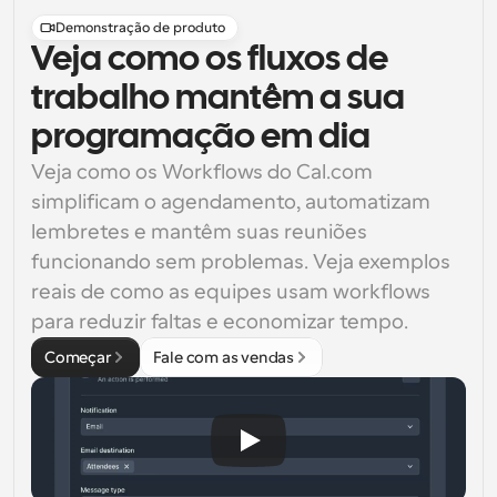
Demonstração de produto
Veja como os fluxos de
trabalho mantêm a sua
programação em dia
Veja como os Workflows do Cal.com 
simplificam o agendamento, automatizam 
lembretes e mantêm suas reuniões 
funcionando sem problemas. Veja exemplos 
reais de como as equipes usam workflows 
para reduzir faltas e economizar tempo.
Começar
Fale com as vendas