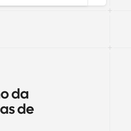
o da 
as de 