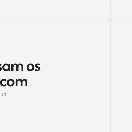
sam os 
l.com
ual