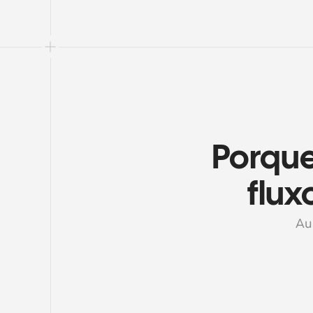
Porque
flux
Au