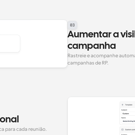
03
Aumentar a visi
campanha
Rastreie e acompanhe automat
campanhas de RP.
ional
 para cada reunião.