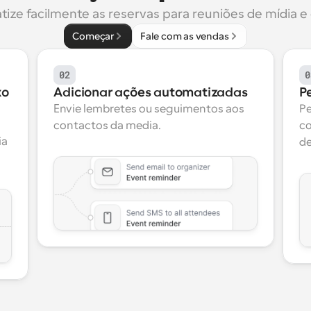
ize facilmente as reservas para reuniões de mídia e 
Começar
Fale com as vendas
02
0
o 
Adicionar ações automatizadas
P
Envie lembretes ou seguimentos aos 
Pe
contactos da media.
co
a 
de