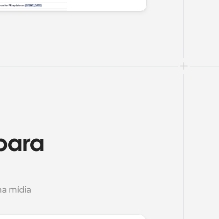
para 
na mídia