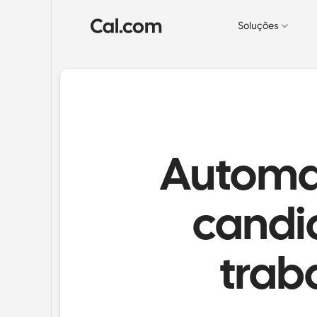
Soluções
Automa
candi
trab