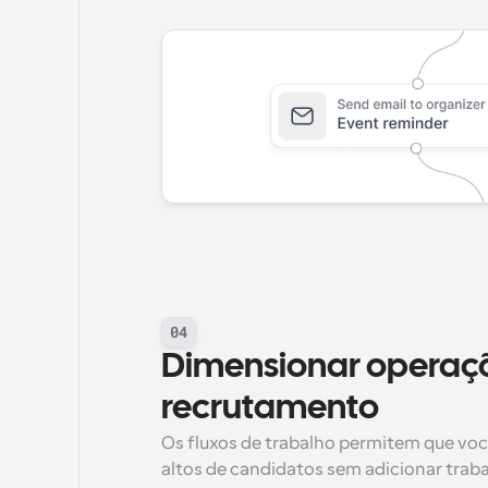
04
Dimensionar operaçõ
recrutamento
Os fluxos de trabalho permitem que voc
altos de candidatos sem adicionar traba