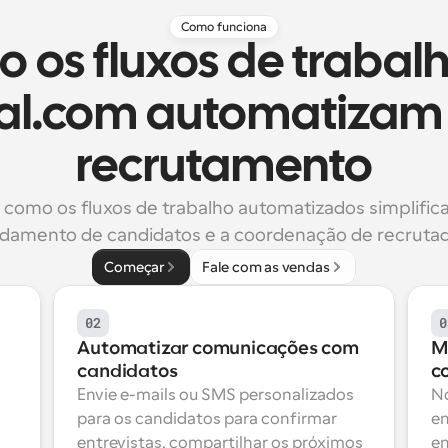
Como funciona
 os fluxos de trabalh
al.com automatizam 
recrutamento
 como os fluxos de trabalho automatizados simplifica
damento de candidatos e a coordenação de recrutad
Começar
Fale com as vendas
02
0
Automatizar comunicações com 
M
candidatos
c
Envie e-mails ou SMS personalizados 
No
para os candidatos para confirmar 
en
entrevistas, compartilhar os próximos 
en