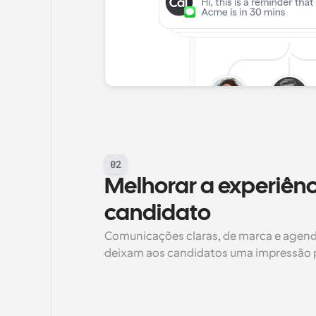
02
Melhorar a experiênc
candidato
Comunicações claras, de marca e agen
deixam aos candidatos uma impressão po