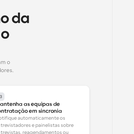
o da 
o 
m o 
ores.
3
antenha as equipas de 
ontratação em sincronia
tifique automaticamente os 
trevistadores e painelistas sobre 
trevistas, reagendamentos ou 