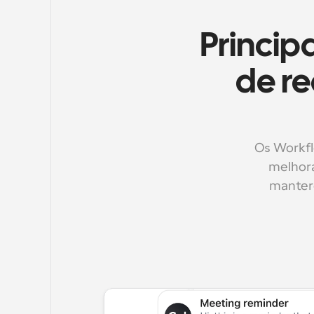
Princip
de re
Os Workfl
melhora
manter