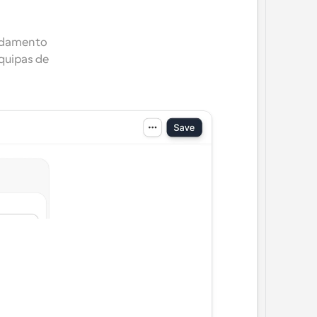
ndamento 
uipas de 