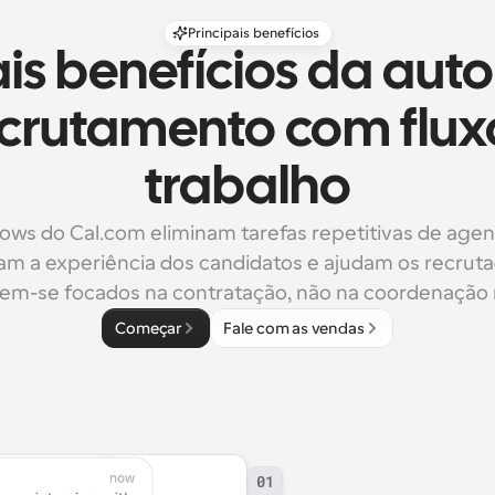
Principais benefícios
ais benefícios da au
crutamento com fluxo
trabalho
ows do Cal.com eliminam tarefas repetitivas de age
m a experiência dos candidatos e ajudam os recrutad
em-se focados na contratação, não na coordenação 
Começar
Fale com as vendas
01