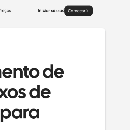
Preços
Iniciar sessão
Começar
ento de
xos de
 para