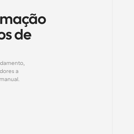
tomação 
s de 
ndamento, 
ores a 
manual.