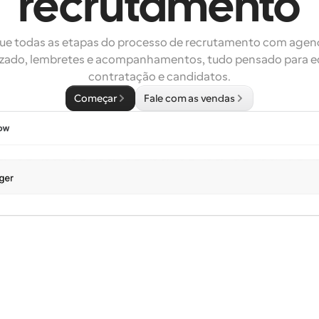
recrutamento
que todas as etapas do processo de recrutamento com age
zado, lembretes e acompanhamentos, tudo pensado para eq
contratação e candidatos.
Começar
Fale com as vendas