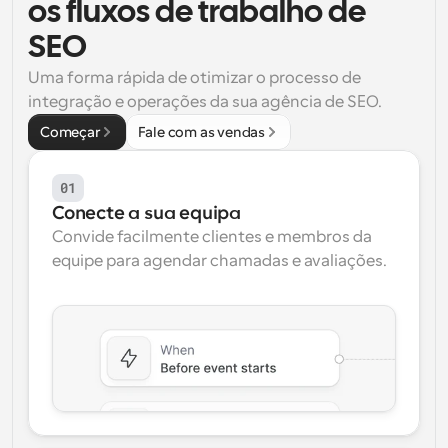
os fluxos de trabalho de 
Fluxos de trabalho
SEO
Automatizar agendamento e lembretes
Uma forma rápida de otimizar o processo de 
Blogue
integração e operações da sua agência de SEO.
Mantenha-se atualizado com as últimas notícias e 
Agendamento potenciado com chamadas 
Começar
Fale com as vendas
atualizações
impulsionadas por IA
Reuniões Instantâneas
01
Reunião com clientes em minutos
Conecte a sua equipa
Convide facilmente clientes e membros da 
Links de Grupo Dinâmico
equipe para agendar chamadas e avaliações.
Agende reuniões de forma fluida com várias pessoas
Webhooks
Receba notificações quando algo acontecer