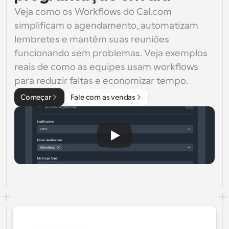
Veja como os Workflows do Cal.com 
simplificam o agendamento, automatizam 
lembretes e mantêm suas reuniões 
funcionando sem problemas. Veja exemplos 
reais de como as equipes usam workflows 
para reduzir faltas e economizar tempo.
Começar
Fale com as vendas