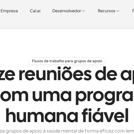
Empresa
Cal.ai
Desenvolvedor
Recursos
Fluxos de trabalho para grupos de apoio
e reuniões de a
 com uma progr
humana fiável
a grupos de apoio à saúde mental de forma eficaz com lem