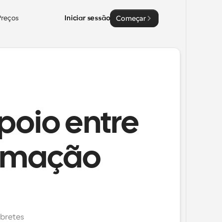
Preços
Iniciar sessão
Começar
poio entre
amação
bretes 