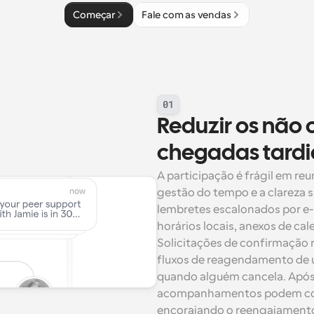
Começar
Fale com as vendas
01
Reduzir os não 
chegadas tardi
A participação é frágil em reun
gestão do tempo e a clareza 
lembretes escalonados por e
horários locais, anexos de cal
Solicitações de confirmação 
fluxos de reagendamento de 
quando alguém cancela. Após 
acompanhamentos podem comp
encorajando o reengajament