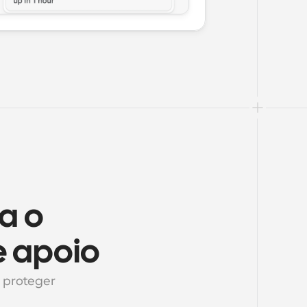
a o 
 apoio
 proteger 