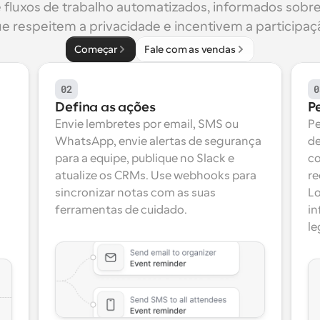
 fluxos de trabalho automatizados, informados sobre
e respeitem a privacidade e incentivem a participaç
Começar
Fale com as vendas
02
0
Defina as ações
P
Envie lembretes por email, SMS ou 
Pe
WhatsApp, envie alertas de segurança 
de
para a equipe, publique no Slack e 
co
atualize os CRMs. Use webhooks para 
re
sincronizar notas com as suas 
Lo
ferramentas de cuidado.
in
le