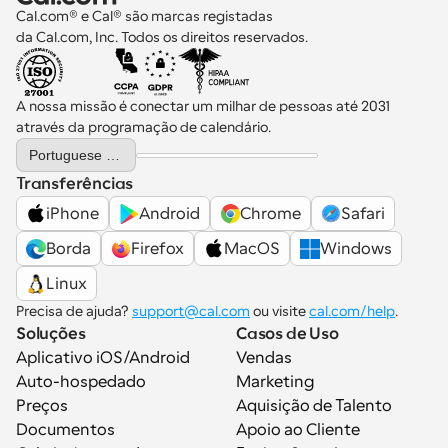
Cal.com® e Cal® são marcas registadas 
da Cal.com, Inc. Todos os direitos reservados.
A nossa missão é conectar um milhar de pessoas até 2031 
através da programação de calendário.
Select Language
Portuguese (Portugal)
Transferências
iPhone
Android
Chrome
Safari
Borda
Firefox
MacOS
Windows
Linux
Precisa de ajuda? 
support@cal.com
 ou visite 
cal.com/help
.
Soluções
Casos de Uso
Aplicativo iOS/Android
Vendas
Auto-hospedado
Marketing
Preços
Aquisição de Talento
Documentos
Apoio ao Cliente