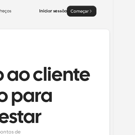
Preços
Iniciar sessão
Começar
 ao cliente
o para
estar
pontos de 