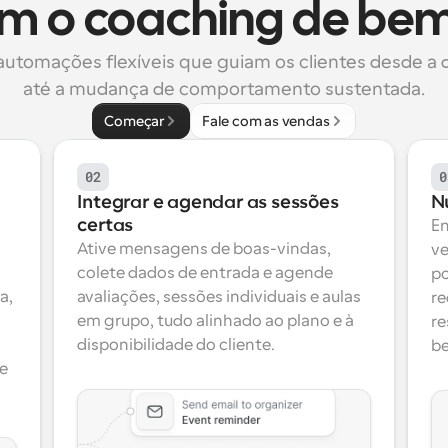
m o coaching de bem
automações flexíveis que guiam os clientes desde a 
até a mudança de comportamento sustentada.
Começar
Fale com as vendas
02
0
Integrar e agendar as sessões 
Nu
certas
En
Ative mensagens de boas-vindas, 
ve
colete dados de entrada e agende 
po
, 
avaliações, sessões individuais e aulas 
re
em grupo, tudo alinhado ao plano e à 
re
disponibilidade do cliente.
be
e 