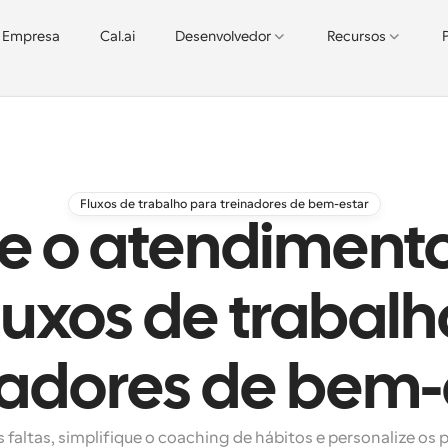
Empresa
Cal.ai
Desenvolvedor
Recursos
Fluxos de trabalho para treinadores de bem-estar
 o atendimento
luxos de trabalh
nadores de bem-
 faltas, simplifique o coaching de hábitos e personalize os 