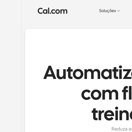
Soluções
Automatize
com f
trei
Reduza as