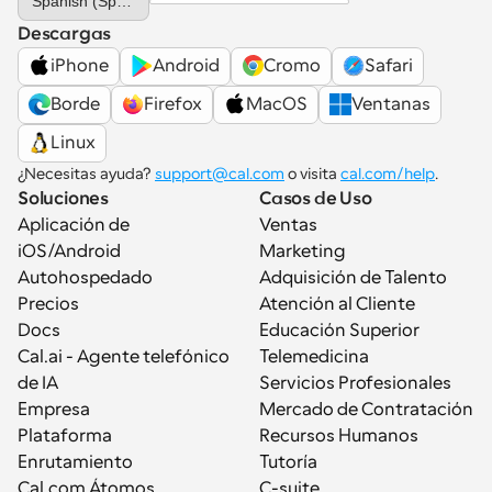
Spanish (Spain)
Descargas
iPhone
Android
Cromo
Safari
Borde
Firefox
MacOS
Ventanas
Linux
¿Necesitas ayuda? 
support@cal.com
 o visita 
cal.com/help
.
Soluciones
Casos de Uso
Aplicación de 
Ventas
iOS/Android
Marketing
Autohospedado
Adquisición de Talento
Precios
Atención al Cliente
Docs
Educación Superior
Cal.ai - Agente telefónico 
Telemedicina
de IA
Servicios Profesionales
Empresa
Mercado de Contratación
Plataforma
Recursos Humanos
Enrutamiento
Tutoría
Cal.com Átomos
C-suite