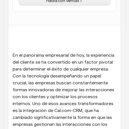
Habla con ventas
Flujos de trabajo
Automatiza la programación y los recordatorios
Blog
Mantente al día con las últimas noticias y 
Programación potenciadda con llamadas 
actualizaciones
impulsadas por IA
Reuniones Instantáneas
En el panorama empresarial de hoy, la experiencia 
Reúnete con clientes en minutos
del cliente se ha convertido en un factor pivotal 
para determinar el éxito de cualquier empresa. 
Enlaces de Grupo Dinámico
Con la tecnología desempeñando un papel 
Reserva reuniones de forma fluida con varias personas
crucial, las empresas buscan constantemente 
formas innovadoras de mejorar las interacciones 
Webhooks
con los clientes y optimizar los procesos 
Recibe notificaciones cuando ocurra algo
internos. Uno de esos avances transformadores 
es la integración de Cal.com-CRM, que ha 
cambiado significativamente la forma en que las 
empresas gestionan las interacciones con los 