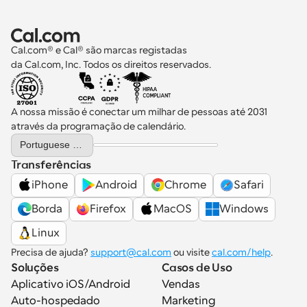
Cal.com® e Cal® são marcas registadas 
da Cal.com, Inc. Todos os direitos reservados.
A nossa missão é conectar um milhar de pessoas até 2031 
através da programação de calendário.
Select Language
Portuguese (Portugal)
Transferências
iPhone
Android
Chrome
Safari
Borda
Firefox
MacOS
Windows
Linux
Precisa de ajuda? 
support@cal.com
 ou visite 
cal.com/help
.
Soluções
Casos de Uso
Aplicativo iOS/Android
Vendas
Auto-hospedado
Marketing