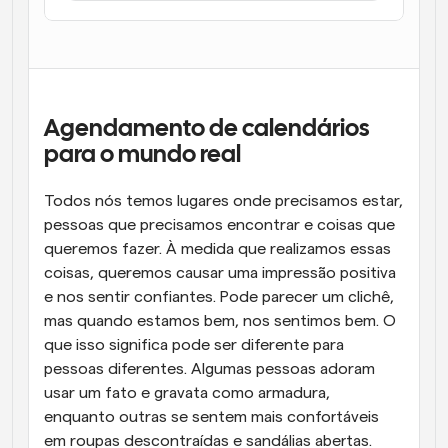
Fluxos de trabalho
Automatizar agendamento e lembretes
Blogue
Mantenha-se atualizado com as últimas notícias e 
Agendamento potenciado com chamadas 
Agendamento de calendários 
atualizações
impulsionadas por IA
para o mundo real
Reuniões Instantâneas
Reunião com clientes em minutos
Todos nós temos lugares onde precisamos estar, 
pessoas que precisamos encontrar e coisas que 
Links de Grupo Dinâmico
queremos fazer. À medida que realizamos essas 
Agende reuniões de forma fluida com várias pessoas
coisas, queremos causar uma impressão positiva 
e nos sentir confiantes. Pode parecer um clichê, 
Webhooks
mas quando estamos bem, nos sentimos bem. O 
Receba notificações quando algo acontecer
que isso significa pode ser diferente para 
pessoas diferentes. Algumas pessoas adoram 
usar um fato e gravata como armadura, 
enquanto outras se sentem mais confortáveis 
em roupas descontraídas e sandálias abertas.