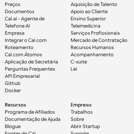
Preços
Aquisição de Talento
Documentos
Apoio ao Cliente
Cal.ai - Agente de 
Ensino Superior
Telefone AI
Telemedicina
Empresa
Serviços Profissionais
Integrar o Cal.com
Mercado de Contratação
Roteamento
Recursos Humanos
Cal.com Átomos
Acompanhamento
Aplicação de Secretária
C-suite
Perguntas Frequentes
Lei
API Empresarial
Github
Docker
Recursos
Empresa
Programa de Afiliados
Trabalhos
Documentação de Ajuda
Sobre
Blogue
Abrir Startup
Fontes do Cal
Suporte