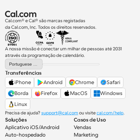
Cal.com® e Cal® são marcas registadas 
da Cal.com, Inc. Todos os direitos reservados.
A nossa missão é conectar um milhar de pessoas até 2031 
através da programação de calendário.
Select Language
Portuguese (Portugal)
Transferências
iPhone
Android
Chrome
Safari
Borda
Firefox
MacOS
Windows
Linux
Precisa de ajuda? 
support@cal.com
 ou visite 
cal.com/help
.
Soluções
Casos de Uso
Aplicativo iOS/Android
Vendas
Auto-hospedado
Marketing