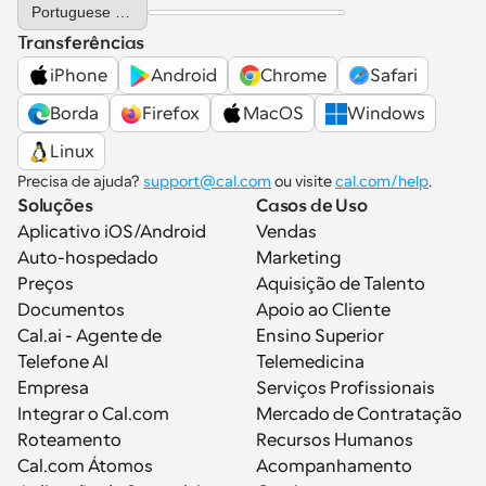
Select Language
Portuguese (Portugal)
Transferências
iPhone
Android
Chrome
Safari
Borda
Firefox
MacOS
Windows
Linux
Precisa de ajuda? 
support@cal.com
 ou visite 
cal.com/help
.
Soluções
Casos de Uso
Aplicativo iOS/Android
Vendas
Auto-hospedado
Marketing
Preços
Aquisição de Talento
Documentos
Apoio ao Cliente
Cal.ai - Agente de 
Ensino Superior
Telefone AI
Telemedicina
Empresa
Serviços Profissionais
Integrar o Cal.com
Mercado de Contratação
Roteamento
Recursos Humanos
Cal.com Átomos
Acompanhamento