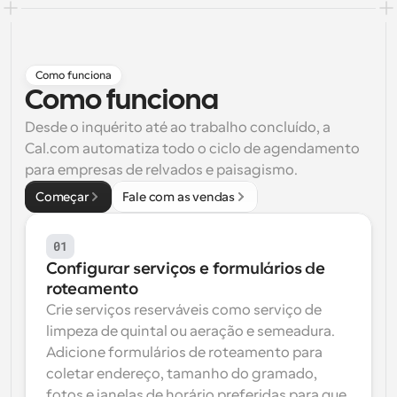
Fluxos de trabalho
Automatizar agendamento e lembretes
Como funciona
Blogue
Como funciona
Mantenha-se atualizado com as últimas notícias e 
Agendamento potenciado com chamadas 
atualizações
impulsionadas por IA
Desde o inquérito até ao trabalho concluído, a 
Cal.com automatiza todo o ciclo de agendamento 
Reuniões Instantâneas
para empresas de relvados e paisagismo.
Reunião com clientes em minutos
Começar
Fale com as vendas
Links de Grupo Dinâmico
Agende reuniões de forma fluida com várias pessoas
01
Configurar serviços e formulários de 
Webhooks
roteamento
Receba notificações quando algo acontecer
Crie serviços reserváveis como serviço de 
limpeza de quintal ou aeração e semeadura. 
Adicione formulários de roteamento para 
coletar endereço, tamanho do gramado, 
fotos e janelas de horário preferidas para que 