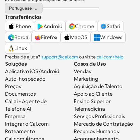
Select Language
Portuguese (Portugal)
Transferências
iPhone
Android
Chrome
Safari
Borda
Firefox
MacOS
Windows
Linux
Precisa de ajuda? 
support@cal.com
 ou visite 
cal.com/help
.
Soluções
Casos de Uso
Aplicativo iOS/Android
Vendas
Auto-hospedado
Marketing
Preços
Aquisição de Talento
Documentos
Apoio ao Cliente
Cal.ai - Agente de 
Ensino Superior
Telefone AI
Telemedicina
Empresa
Serviços Profissionais
Integrar o Cal.com
Mercado de Contratação
Roteamento
Recursos Humanos
Cal.com Átomos
Acompanhamento