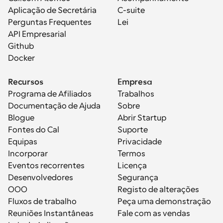
Aplicação de Secretária
C-suite
Perguntas Frequentes
Lei
API Empresarial
Github
Docker
Recursos
Empresa
Programa de Afiliados
Trabalhos
Documentação de Ajuda
Sobre
Blogue
Abrir Startup
Fontes do Cal
Suporte
Equipas
Privacidade
Incorporar
Termos
Eventos recorrentes
Licença
Desenvolvedores
Segurança
OOO
Registo de alterações
Fluxos de trabalho
Peça uma demonstração
Reuniões Instantâneas
Fale com as vendas