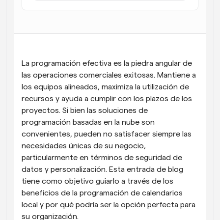
Flujos de trabajo
Automatiza la programación y los recordatorios
Blog
Mantente al día con las últimas noticias y 
Programación potenciadda con llamadas 
La programación efectiva es la piedra angular de 
actualizaciones
impulsadas por IA
las operaciones comerciales exitosas. Mantiene a 
Reuniones Instantáneas
los equipos alineados, maximiza la utilización de 
Reúnete con clientes en minutos
recursos y ayuda a cumplir con los plazos de los 
proyectos. Si bien las soluciones de 
Enlaces de Grupo Dinámico
programación basadas en la nube son 
Reserva reuniones de forma fluida con varias personas
convenientes, pueden no satisfacer siempre las 
necesidades únicas de su negocio, 
Webhooks
particularmente en términos de seguridad de 
Recibe notificaciones cuando ocurra algo
datos y personalización. Esta entrada de blog 
tiene como objetivo guiarlo a través de los 
beneficios de la programación de calendarios 
local y por qué podría ser la opción perfecta para 
su organización.